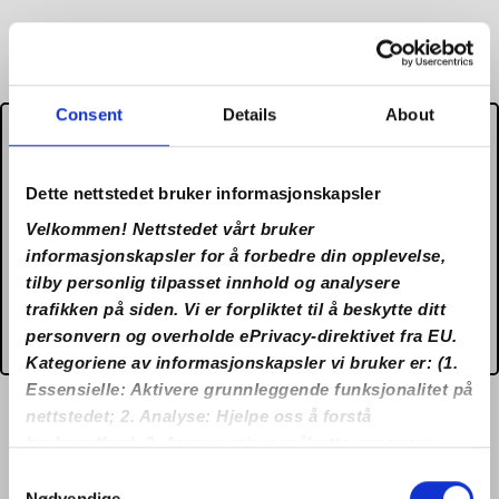
Consent
Details
About
It appears that you are located
in US and due to Gambling
Dette nettstedet bruker informasjonskapsler
Regulations the domain
Velkommen! Nettstedet vårt bruker
no.lilibet27.com does not
informasjonskapsler for å forbedre din opplevelse,
tilby personlig tilpasset innhold og analysere
accept gambling from your
trafikken på siden. Vi er forpliktet til å beskytte ditt
country.
personvern og overholde ePrivacy-direktivet fra EU.
Kategoriene av informasjonskapsler vi bruker er: (1.
Essensielle: Aktivere grunnleggende funksjonalitet på
nettstedet; 2. Analyse: Hjelpe oss å forstå
brukeradferd; 3. Annonsering: målrette annonser
eller måle ytelse). Ved å klikke på “Aksepter alle”,
Consent
samtykker du til bruken av alle informasjonskapslene.
Nødvendige