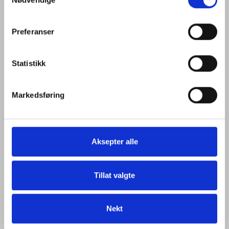
Selection
Besøk gjerne vår Personvernerklæring og Cookie-
policy for mer informasjon.
Preferanser
Statistikk
Markedsføring
Aksepter alle
Tillat valgte
Nekt