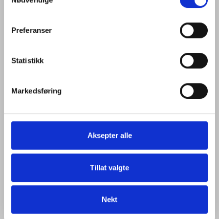
Selection
Besøk gjerne vår Personvernerklæring og Cookie-
policy for mer informasjon.
Preferanser
Statistikk
Markedsføring
Aksepter alle
Tillat valgte
Nekt