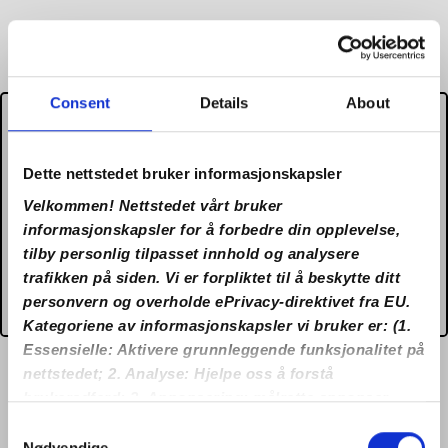
Consent
Details
About
It appears that you are located
in US and due to Gambling
Dette nettstedet bruker informasjonskapsler
Regulations the domain
Velkommen! Nettstedet vårt bruker
no.lilibet27.com does not
informasjonskapsler for å forbedre din opplevelse,
tilby personlig tilpasset innhold og analysere
accept gambling from your
trafikken på siden. Vi er forpliktet til å beskytte ditt
country.
personvern og overholde ePrivacy-direktivet fra EU.
Kategoriene av informasjonskapsler vi bruker er: (1.
Essensielle: Aktivere grunnleggende funksjonalitet på
nettstedet; 2. Analyse: Hjelpe oss å forstå
brukeradferd; 3. Annonsering: målrette annonser
eller måle ytelse). Ved å klikke på “Aksepter alle”,
Consent
samtykker du til bruken av alle informasjonskapslene.
Nødvendige