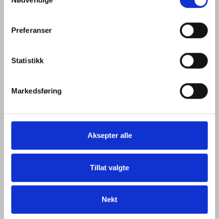
Selection
Besøk gjerne vår Personvernerklæring og Cookie-
policy for mer informasjon.
Preferanser
Statistikk
Markedsføring
Aksepter alle
Tillat valgte
Nekt