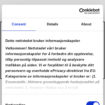
Consent
Details
About
It appears that you are located
in US and due to Gambling
Dette nettstedet bruker informasjonskapsler
Regulations the domain
Velkommen! Nettstedet vårt bruker
no.lilibet27.com does not
informasjonskapsler for å forbedre din opplevelse,
tilby personlig tilpasset innhold og analysere
accept gambling from your
trafikken på siden. Vi er forpliktet til å beskytte ditt
country.
personvern og overholde ePrivacy-direktivet fra EU.
Kategoriene av informasjonskapsler vi bruker er: (1.
Essensielle: Aktivere grunnleggende funksjonalitet på
nettstedet; 2. Analyse: Hjelpe oss å forstå
brukeradferd; 3. Annonsering: målrette annonser
eller måle ytelse). Ved å klikke på “Aksepter alle”,
Consent
samtykker du til bruken av alle informasjonskapslene.
Nødvendige