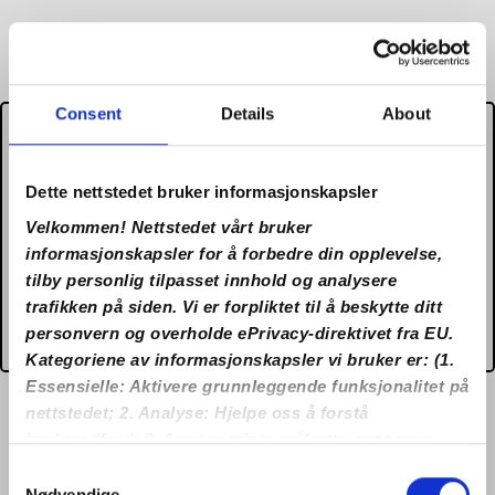
Consent
Details
About
It appears that you are located
in US and due to Gambling
Dette nettstedet bruker informasjonskapsler
Regulations the domain
Velkommen! Nettstedet vårt bruker
no.lilibet27.com does not
informasjonskapsler for å forbedre din opplevelse,
tilby personlig tilpasset innhold og analysere
accept gambling from your
trafikken på siden. Vi er forpliktet til å beskytte ditt
country.
personvern og overholde ePrivacy-direktivet fra EU.
Kategoriene av informasjonskapsler vi bruker er: (1.
Essensielle: Aktivere grunnleggende funksjonalitet på
nettstedet; 2. Analyse: Hjelpe oss å forstå
brukeradferd; 3. Annonsering: målrette annonser
eller måle ytelse). Ved å klikke på “Aksepter alle”,
Consent
samtykker du til bruken av alle informasjonskapslene.
Nødvendige